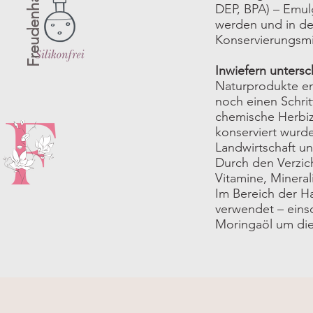
Freudenhaar
DEP, BPA) – Emul
werden und in den
Konservierungsmit
Inwiefern unters
Naturprodukte ent
noch einen Schrit
chemische Herbizi
konserviert wurde
Landwirtschaft u
Durch den Verzich
Vitamine, Minerali
Im Bereich der Ha
verwendet – einsc
Moringaöl um die