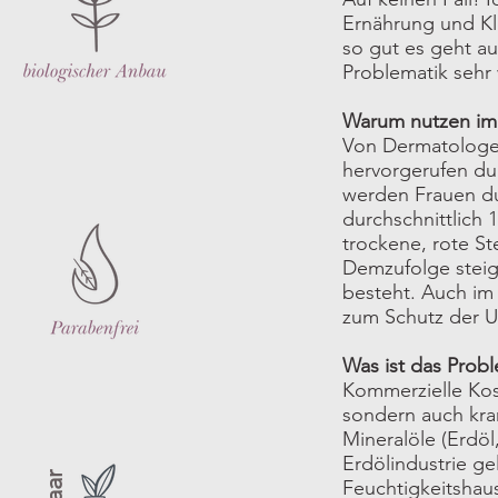
Ernährung und Kl
so gut es geht au
Problematik sehr w
Warum nutzen im
Von Dermatologen 
hervorgerufen du
werden
Frauen du
durchschnittlich 1
trockene, rote St
Demzufolge steigt
besteht. Auch im
zum Schutz der 
Was ist das Prob
Kommerzielle Kosm
sondern auch kra
Mineralöle (Erdöl
Erdölindustrie ge
Feuchtigkeitshaus