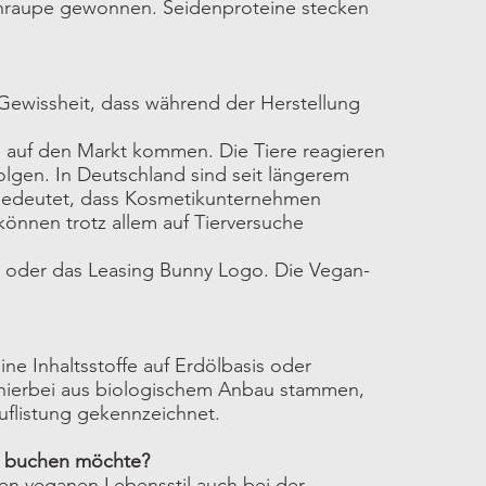
enraupe gewonnen. Seidenproteine stecken
ie Gewissheit, dass während der Herstellung
 auf den Markt kommen. Die Tiere reagieren
olgen. In Deutschland sind seit längerem
 bedeutet, dass Kosmetikunternehmen
können trotz allem auf Tierversuche
en oder das Leasing Bunny Logo. Die Vegan-
ine Inhaltsstoffe auf Erdölbasis oder
fe hierbei aus biologischem Anbau stammen,
Auflistung gekennzeichnet.
dir buchen möchte?
nen veganen Lebensstil auch bei der