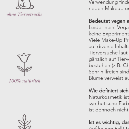
Verwendung finde
neben Makeup un
Bedeutet vegan a
Leider nein. Vega
keine Experiment
Viele Make-Up Pr
auf diverse Inhal
Tierversuche lau
gänzlich auf Tier
bestehen (z.B. Ch
Sehr hilfreich s
Blume verweist auf
Wie definiert sich
Naturkosmetik ist
synthetische Farb
ist dennoch nicht
Ist es wichtig, d
Auf keinen Fall! 