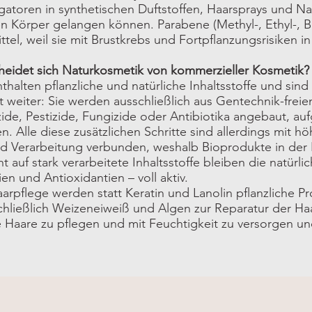
gatoren in synthetischen Duftstoffen, Haarsprays und 
 Körper gelangen können. Parabene (Methyl-, Ethyl-, But
tel, weil sie mit Brustkrebs und Fortpflanzungsrisiken 
cheidet sich Naturkosmetik von kommerzieller Kosmetik?
halten pflanzliche und natürliche Inhaltsstoffe und sin
t weiter: Sie werden ausschließlich aus Gentechnik-freien
de, Pestizide, Fungizide oder Antibiotika angebaut, au
n. Alle diese zusätzlichen Schritte sind allerdings mit 
nd Verarbeitung verbunden, weshalb Bioprodukte in der 
t auf stark verarbeitete Inhaltsstoffe bleiben die natürli
en und Antioxidantien – voll aktiv.
arpflege werden statt Keratin und Lanolin pflanzliche P
hließlich Weizeneiweiß und Algen zur Reparatur der Haar
 Haare zu pflegen und mit Feuchtigkeit zu versorgen u