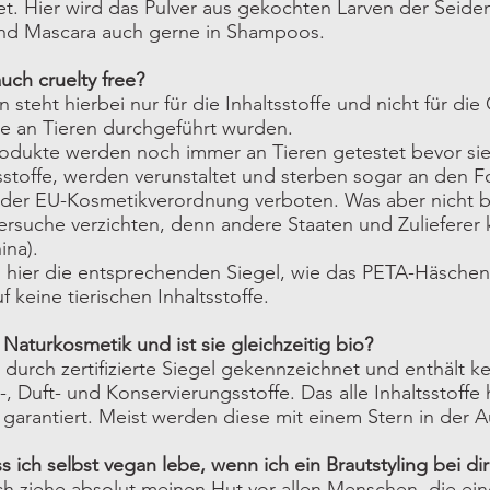
t. Hier wird das Pulver aus gekochten Larven der Seid
d Mascara auch gerne in Shampoos.
uch cruelty free?
n steht hierbei nur für die Inhaltsstoffe und nicht für d
e an Tieren durchgeführt wurden.
odukte werden noch immer an Tieren getestet bevor sie
tsstoffe, werden verunstaltet und sterben sogar an den F
t der EU-Kosmetikverordnung verboten. Was aber nicht
versuche verzichten, denn andere Staaten und Zulieferer 
ina).
ind hier die entsprechenden Siegel, wie das PETA-Häsch
 keine tierischen Inhaltsstoffe.
 Naturkosmetik und ist sie gleichzeitig bio?
 durch zertifizierte Siegel gekennzeichnet und enthält ke
-, Duft- und Konservierungsstoffe. Das alle Inhaltsstof
 garantiert. Meist werden diese mit einem Stern in der 
ass ich selbst vegan lebe, wenn ich ein Brautstyling bei 
Ich ziehe absolut meinen Hut vor allen Menschen, die ei