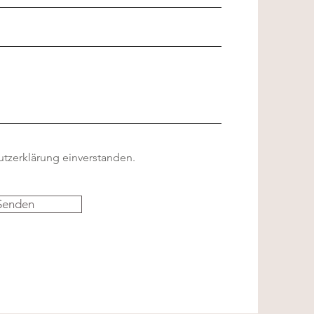
utzerklärung einverstanden.
oho | Romantic | Chic
Senden