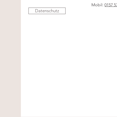
Mobil:
0157 5
Datenschutz
Natural Makeup & Hairstyli