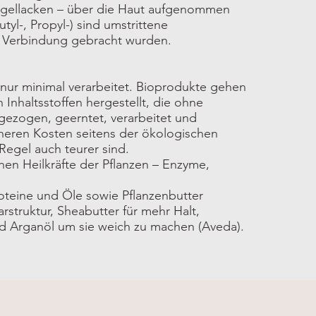
Nagellacken – über die Haut aufgenommen
yl-, Propyl-) sind umstrittene
in Verbindung gebracht wurden.
d nur minimal verarbeitet. Bioprodukte gehen
 Inhaltsstoffen hergestellt, die ohne
fgezogen, geerntet, verarbeitet und
höheren Kosten seitens der ökologischen
Regel auch teurer sind.
chen Heilkräfte der Pflanzen – Enzyme,
roteine und Öle sowie Pflanzenbutter
struktur, Sheabutter für mehr Halt,
nd Arganöl um sie weich zu machen (Aveda).