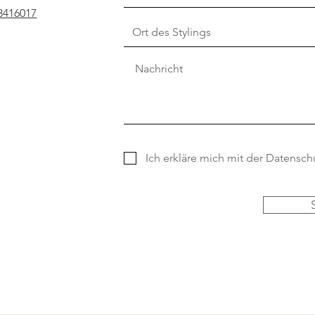
3416017
Ich erkläre mich mit der Datensch
ng | Brautstyling | Brautmakeup & Brautfrisur | B