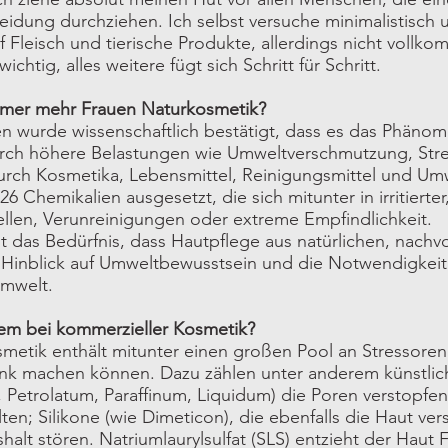
eidung durchziehen. Ich selbst versuche minimalistisch 
f Fleisch und tierische Produkte, allerdings nicht vollko
ichtig, alles weitere fügt sich Schritt für Schritt.
mer mehr Frauen Naturkosmetik?
wurde wissenschaftlich bestätigt, dass es das Phänomen
rch höhere Belastungen wie Umweltverschmutzung, Stre
rch Kosmetika, Lebensmittel, Reinigungsmittel und Um
26 Chemikalien ausgesetzt, die sich mitunter in irritierte
ellen, Verunreinigungen oder extreme Empfindlichkeit.
 das Bedürfnis, dass Hautpflege aus natürlichen, nachvo
 Hinblick auf Umweltbewusstsein und die Notwendigkei
Umwelt.
lem bei kommerzieller Kosmetik?
etik enthält mitunter einen großen Pool an Stressoren f
nk machen können. Dazu zählen unter anderem künstliche
, Petrolatum, Paraffinum, Liquidum) die Poren verstopfe
lten; Silikone (wie Dimeticon), die ebenfalls die Haut v
halt stören. Natriumlaurylsulfat (SLS) entzieht der Haut